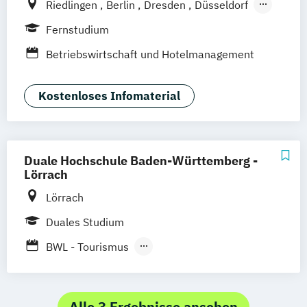
Riedlingen
Berlin
Dresden
Düsseldorf
Hamburg
Hannover
Köln
München
Fernstudium
Stuttgart
Ellwangen
Zell
Leipzig
Betriebswirtschaft und Hotelmanagement
Mannheim
Wertheim
Wien
Frankfurt am Main
Hamm
Zürich
Fürth
Kostenloses Infomaterial
Duale Hochschule Baden-Württemberg -
Lörrach
Lörrach
Duales Studium
BWL - Tourismus
Hotellerie und Gastronomie
Alle 3 Ergebnisse ansehen