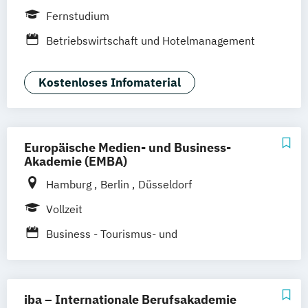
Düsseldorf
Hannover
Köln
München
Fernstudium
Stuttgart
Ellwangen
Zell
Leipzig
Betriebswirtschaft und Hotelmanagement
Mannheim
Wertheim
Wien
Frankfurt am Main
Hamm
Zürich
Fürth
Kostenloses Infomaterial
Europäische Medien- und Business-
Akademie (EMBA)
Hamburg
Berlin
Düsseldorf
Vollzeit
Business - Tourismus- und
Freizeitmanagement
iba – Internationale Berufsakademie