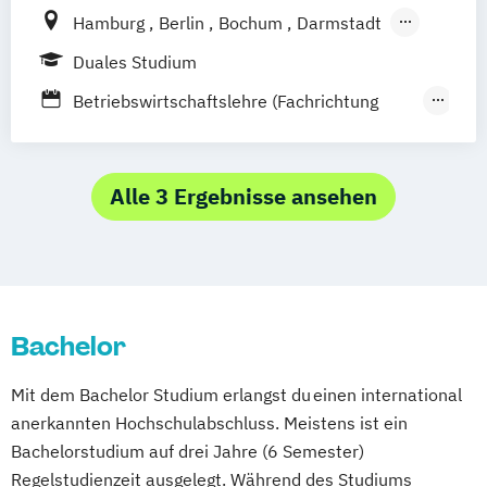
Hamburg
Berlin
Bochum
Darmstadt
Erfurt
Heidelberg
Kassel
Köln
Leipzig
Duales Studium
München
Nürnberg
Münster
Betriebswirtschaftslehre (Fachrichtung
Online-Campus
Gastronomiemanagement)
Betriebswirtschaftslehre (Fachrichtung
Hotel- und Tourismusmanagement)
Alle 3 Ergebnisse ansehen
Bachelor
Mit dem Bachelor Studium erlangst du einen international
anerkannten Hochschulabschluss. Meistens ist ein
Bachelorstudium auf drei Jahre (6 Semester)
Regelstudienzeit ausgelegt. Während des Studiums