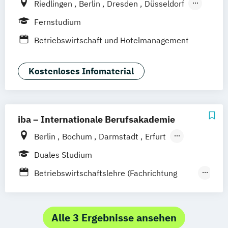
Riedlingen
Berlin
Dresden
Düsseldorf
Hamburg
Hannover
Köln
München
Fernstudium
Stuttgart
Ellwangen
Zell
Leipzig
Betriebswirtschaft und Hotelmanagement
Mannheim
Wertheim
Wien
Frankfurt am Main
Hamm
Zürich
Fürth
Kostenloses Infomaterial
iba – Internationale Berufsakademie
Berlin
Bochum
Darmstadt
Erfurt
Hamburg
Heidelberg
Kassel
Köln
Duales Studium
Leipzig
München
Nürnberg
Münster
Betriebswirtschaftslehre (Fachrichtung
Online-Campus
Gastronomiemanagement)
Betriebswirtschaftslehre (Fachrichtung
Hotel- und Tourismusmanagement)
Alle 3 Ergebnisse ansehen