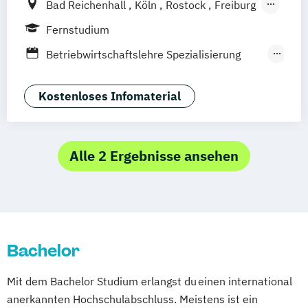
Bad Reichenhall
Köln
Rostock
Freiburg
Kiel
Frankfurt am Main
Stuttgart
Fernstudium
Dresden
Aachen
Basel
Bielefeld
Betriebwirtschaftslehre Spezialisierung
Deggendorf
Karlsruhe
Kassel
Unternehmerisches Hotelmanagement
Oberhausen
Offenbach
Saarbrücken
Hotelmanagement (DE/EN)
Kostenloses Infomaterial
Neu-Ulm
Graz
Innsbruck
Wien
Zürich
Tourismusmanagement
Augsburg
Freising
Friedrichshafen
Klagenfurt
Magdeburg
Münster
Trier
Alle 2 Ergebnisse ansehen
Würzburg
Chemnitz
Linz
deutschlandweit
Bachelor
Mit dem Bachelor Studium erlangst du einen international
anerkannten Hochschulabschluss. Meistens ist ein