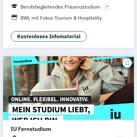
Innsbruck
Graz
Linz
Südtirol
online
Berufsbegleitendes Präsenzstudium
Duales Studium
Vollzeit
BWL mit Fokus Tourism & Hospitality
Management
Kostenloses Infomaterial
IU Fernstudium