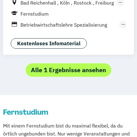
Bad Reichenhall
Köln
Rostock
Freiburg
Kiel
Frankfurt am Main
Stuttgart
Fernstudium
Dresden
Aachen
Basel
Bielefeld
Betriebwirtschaftslehre Spezialisierung
Deggendorf
Karlsruhe
Kassel
Unternehmerisches Hotelmanagement
Oberhausen
Offenbach
Saarbrücken
Hotelmanagement (DE/EN)
Kostenloses Infomaterial
Neu-Ulm
Graz
Innsbruck
Wien
Zürich
Tourismusmanagement
Augsburg
Freising
Friedrichshafen
Klagenfurt
Magdeburg
Münster
Trier
Alle 1 Ergebnisse ansehen
Würzburg
Chemnitz
Linz
deutschlandweit
Fernstudium
Mit einem Fernstudium bist du maximal flexibel, da du
örtlich ungebunden bist. Nur wenige Veranstaltungen und