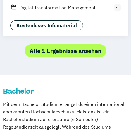
Fernlehrgang
Digital Transformation Management
(Schwerpunkt Tourismus- und
Hotelmanagement)
Kostenloses Infomaterial
Hospitality Controlling & Hotel Asset
Management
Hotel Management
Alle 1 Ergebnisse ansehen
Hotel Management (dual)
Hotel- und Tourismusmarketing
Hotelmarketing
Hotelökonom (FH)
Revenue Management - Schwerpunkt Hotel
Bachelor
Consulting
Tourismus Management
Mit dem Bachelor Studium erlangst du einen international
Tourismusökonom (FH)
anerkannten Hochschulabschluss. Meistens ist ein
Bachelorstudium auf drei Jahre (6 Semester)
Regelstudienzeit ausgelegt. Während des Studiums