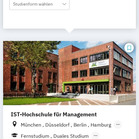
Studienform wählen
IST-Hochschule für Management
München
Düsseldorf
Berlin
Hamburg
Weil am Rhein
Frankfurt am Main
Fernstudium
Duales Studium