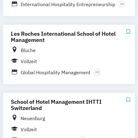
International Hospitality Entrepreneurship
International Hospitality Management
International Hotel Management
International Hotel and Events
Les Roches International School of Hotel
Management
Management
International Hotel and Tourism
Bluche
Management
Vollzeit
Swiss Hotel Management Operations
Global Hospitality Management
Hospitality
Hospitality Leadership
Hotel Management
International Hospitality Administration
School of Hotel Management IHTTI
International Hotel Management
Switzerland
Neuenburg
Vollzeit