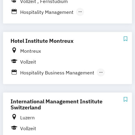
Vollzeit
Fernstudium
International Hospitality Business
Management
Hospitality Management
Postgraduate Diploma Hospitality
Hotel Management
Management
International Hospitality & Service
Industries Management
Hotel Institute Montreux
Postgraduate Hospitality Management
Montreux
Vollzeit
Hospitality Business Management
Hospitality Management
Hotel Operations Management
International Hotel Management
International Management Institute
Switzerland
Luzern
Vollzeit