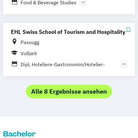
Food & Beverage Studies
Hotel & Design Management
International Hospitality & Design
Management
EHL Swiss School of Tourism and Hospitality
International Hotel & Design Management
Passugg
International Hotel Operations
Vollzeit
Management
Dipl. Hoteliere-Gastronomin/Hotelier-
Gastronom HF
International Hospitality Management
Alle 8 Ergebnisse ansehen
Bachelor