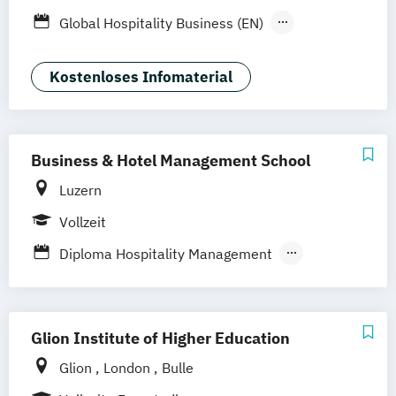
Global Hospitality Business (EN)
International Hospitality Management
(DE/EN)
Kostenloses Infomaterial
Business & Hotel Management School
Luzern
Vollzeit
Diploma Hospitality Management
Graduate Certificate Hospitality Business
Management
Higher Diploma Hospitality Management
Glion Institute of Higher Education
Hospitality Management
Glion
London
Bulle
Hotel and Hospitality Management