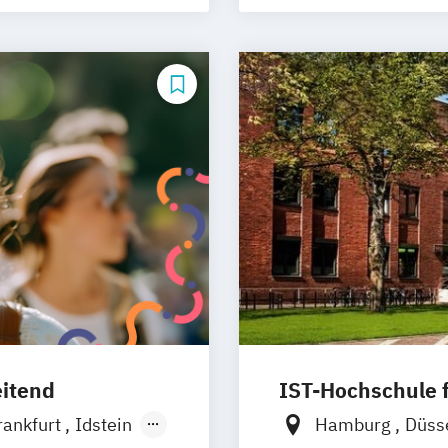
SRH Campus Le
SRH Campus Stu
eitend
IST-Hochschule
rankfurt
Idstein
Hamburg
Düss