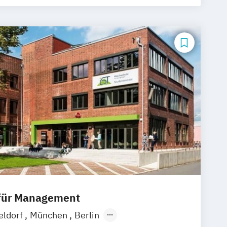
verkusen
SRH Campus München
ttgart
bundesweit
 für Management
eldorf
München
Berlin