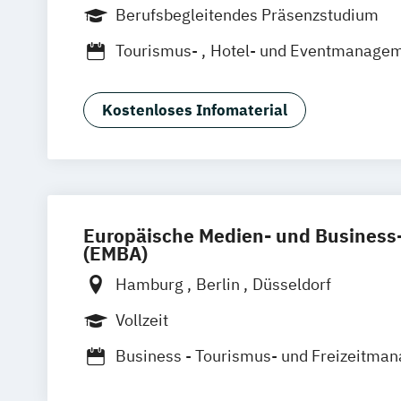
München
Wiesbaden
Online-Campu
Berufsbegleitendes Präsenzstudium
Oldenburg
Hannover
Dortmund
Erf
Tourismus-
Hotel- und Eventmanage
Braunschweig
Kostenloses Infomaterial
Europäische Medien- und Busines
(EMBA)
Hamburg
Berlin
Düsseldorf
Vollzeit
Business - Tourismus- und Freizeitma