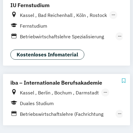
IU Fernstudium
Kassel
Bad Reichenhall
Köln
Rostock
Freiburg
Kiel
Frankfurt am Main
Fernstudium
Stuttgart
Dresden
Aachen
Basel
Betriebwirtschaftslehre Spezialisierung
Bielefeld
Deggendorf
Karlsruhe
Unternehmerisches Hotelmanagement
Oberhausen
Offenbach
Saarbrücken
Hotelmanagement (DE/EN)
Kostenloses Infomaterial
Neu-Ulm
Graz
Innsbruck
Wien
Zürich
Tourismusmanagement
Augsburg
Freising
Friedrichshafen
Klagenfurt
Magdeburg
Münster
Trier
Würzburg
Chemnitz
Linz
iba – Internationale Berufsakademie
deutschlandweit
Kassel
Berlin
Bochum
Darmstadt
Erfurt
Hamburg
Heidelberg
Köln
Duales Studium
Leipzig
München
Nürnberg
Münster
Betriebswirtschaftslehre (Fachrichtung
Online-Campus
Gastronomiemanagement)
Betriebswirtschaftslehre (Fachrichtung