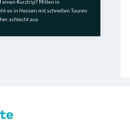
f einen Kurztrip? Mitten in
ht es in Hessen mit schnellen Touren
her schlecht aus
te