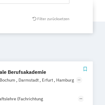
Filter zurücksetzen
nale Berufsakademie
Bochum
Darmstadt
Erfurt
Hamburg
ln
Leipzig
München
Nürnberg
e-Campus
aftslehre (Fachrichtung