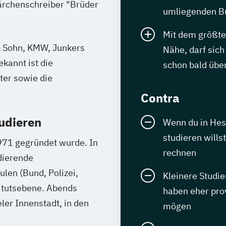
Märchenschreiber "Brüder
umliegenden B
Mit dem größte
 Sohn, KMW, Junkers
Nähe, darf sich
kannt ist die
schon bald über
ter sowie die
Contra
udieren
Wenn du in Hes
studieren wills
1971 gegründet wurde. In
rechnen
dierende
len (Bund, Polizei,
Kleinere Studi
titutsebene. Abends
haben eher pro
ler Innenstadt, in den
mögen