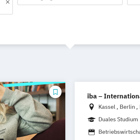
iba – Internatio
Kassel
Berlin
Heidelberg
Kö
Duales Studium
Münster
Onlin
Betriebswirtsch