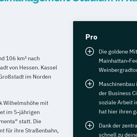
Pro
Die goldene Mi
nd 106 km² nach
Mainhattan-Fee
tadt von Hessen. Kassel
Weinbergradtou
ge Großstadt im Norden
Maschinenbau i
der Business Ci
soziale Arbeit 
rk Wilhelmshöhe mit
hat hier ihren
et im 5-jährigen
enta“ statt. Die
Dank der zentr
t für ihre Straßenbahn,
schnell zu dein