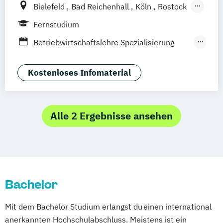
Bielefeld
Bad Reichenhall
Köln
Rostock
Freiburg
Kiel
Frankfurt am Main
Fernstudium
Stuttgart
Dresden
Aachen
Basel
Betriebwirtschaftslehre Spezialisierung
Deggendorf
Karlsruhe
Kassel
Unternehmerisches Hotelmanagement
Oberhausen
Offenbach
Saarbrücken
Hotelmanagement (DE/EN)
Kostenloses Infomaterial
Neu-Ulm
Graz
Innsbruck
Wien
Zürich
Tourismusmanagement
Augsburg
Freising
Friedrichshafen
Klagenfurt
Magdeburg
Münster
Trier
Alle 2 Ergebnisse ansehen
Würzburg
Chemnitz
Linz
deutschlandweit
Bachelor
Mit dem Bachelor Studium erlangst du einen international
anerkannten Hochschulabschluss. Meistens ist ein