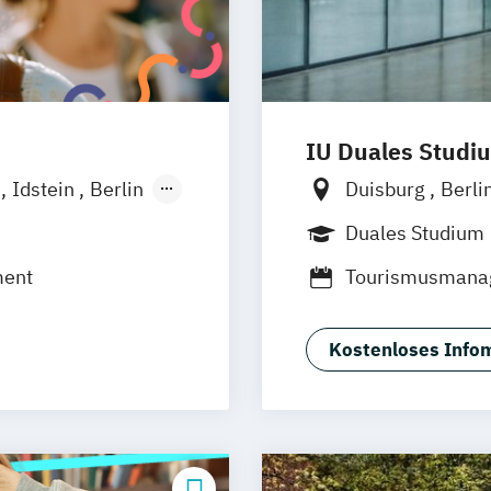
IU Duales Studi
f
Idstein
Berlin
Duisburg
Berli
Frankfurt am M
Duales Studium
Nürnberg
Hann
ment
Tourismusmana
Online-Campus
Dresden
Karls
Aachen
deutsc
Kostenloses Infom