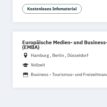
Graz
Innsbruck
Wien
Zürich
Augsb
Hotelmanagement (DE/EN)
Tourismu
Friedrichshafen
Klagenfurt
Magdebu
Kostenloses Infomaterial
Trier
Würzburg
Chemnitz
Linz
deut
Europäische Medien- und Busines
(EMBA)
Hamburg
Berlin
Düsseldorf
Vollzeit
Business - Tourismus- und Freizeitma