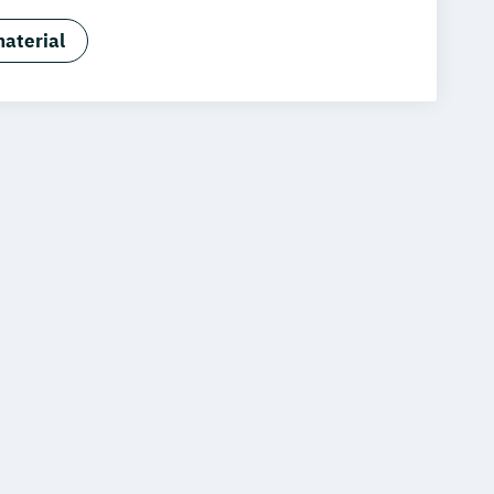
trolling & Hotel Asset Management
aterial
ent
Hotel Management (dual)
rismusmarketing
Hotelmarketing
H)
ment - Schwerpunkt Hotel Consulting
agement
Tourismusökonom (FH)