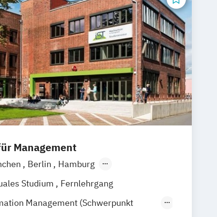
 für Management
nchen
Berlin
Hamburg
Frankfurt am Main
uales Studium
Fernlehrgang
ormation Management (Schwerpunkt
 Hotelmanagement)