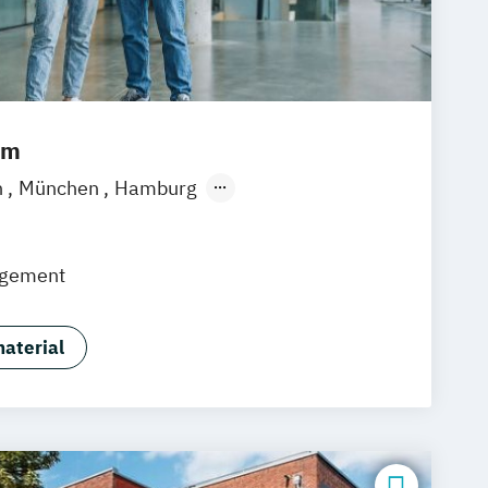
um
n
München
Hamburg
ain
Düsseldorf
Bremen
Erfurt
over
Dortmund
Mannheim
Leipzig
gement
Augsburg
Bielefeld
Braunschweig
ruhe
Köln
Mainz
Münster
Stuttgart
hlandweit
Bonn
aterial