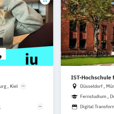
IST-Hochschule
burg
Kiel
Düsseldorf
Mü
n
Aachen
Weil am Rhein
Fernstudium
D
uhe
Kassel
g
Digital Transf
Neu-Ulm
Tourismus- und