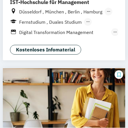
IST-Hochschule für Management
Düsseldorf
München
Berlin
Hamburg
Weil am Rhein
Frankfurt am Main
Fernstudium
Duales Studium
Fernlehrgang
Digital Transformation Management
(Schwerpunkt Tourismus- und
Hotelmanagement)
Kostenloses Infomaterial
Hospitality Controlling & Hotel Asset
Management
Hotel Management
Hotel Management (dual)
Hotel- und Tourismusmarketing
Hotelmarketing
Hotelökonom (FH)
Revenue Management - Schwerpunkt Hotel
Consulting
Tourismus Management