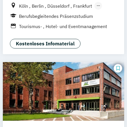
Köln
Berlin
Düsseldorf
Frankfurt
Hamburg
Idstein
München
Wiesbaden
Berufsbegleitendes Präsenzstudium
Online-Campus
Osnabrück
Oldenburg
Tourismus-
Hotel- und Eventmanagement
Hannover
Dortmund
Erfurt
Stuttgart
Braunschweig
Kostenloses Infomaterial