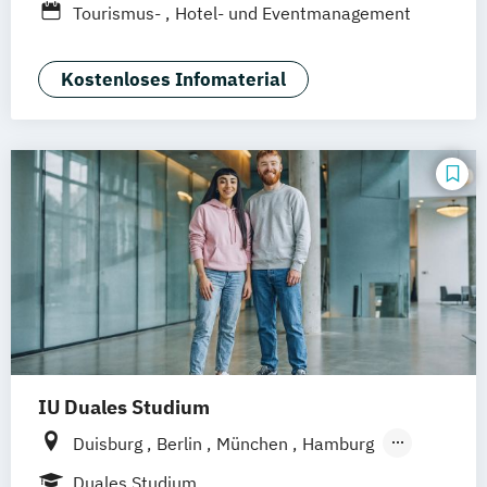
Tourismus-
Hotel- und Eventmanagement
Kostenloses Infomaterial
IU Duales Studium
Duisburg
Berlin
München
Hamburg
Frankfurt am Main
Düsseldorf
Bremen
Duales Studium