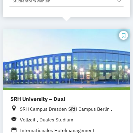
Studienform wählen
SRH University – Dual
SRH Campus Dresden
SRH Campus Berlin
SRH Campus Hamburg
Vollzeit
Duales Studium
SRH Campus Heidelberg
Internationales Hotelmanagement