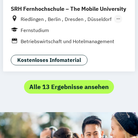
Tourismusökonom (FH)
SRH Fernhochschule – The Mobile University
Riedlingen
Berlin
Dresden
Düsseldorf
Hamburg
Hannover
Köln
München
Fernstudium
Stuttgart
Ellwangen
Zell
Leipzig
Betriebswirtschaft und Hotelmanagement
Mannheim
Wertheim
Wien
Frankfurt am Main
Hamm
Zürich
Fürth
Kostenloses Infomaterial
Alle 13 Ergebnisse ansehen