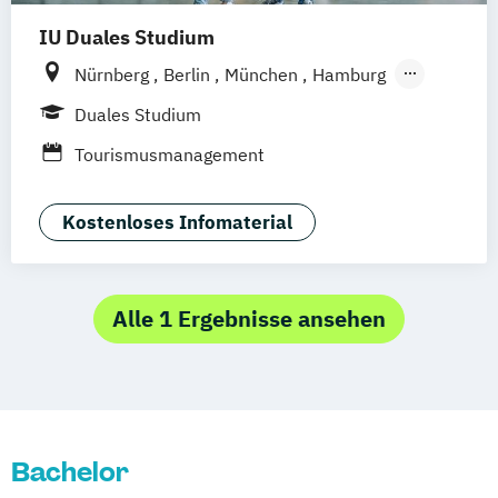
IU Duales Studium
Nürnberg
Berlin
München
Hamburg
Frankfurt am Main
Düsseldorf
Bremen
Duales Studium
Erfurt
Hannover
Dortmund
Mannheim
Tourismusmanagement
Leipzig
Online-Campus
Augsburg
Bielefeld
Braunschweig
Dresden
Kostenloses Infomaterial
Duisburg
Karlsruhe
Köln
Mainz
Münster
Stuttgart
Aachen
deutschlandweit
Bonn
Alle 1 Ergebnisse ansehen
Bachelor