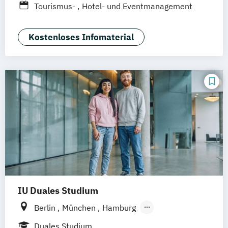
Tourismus-
Hotel- und Eventmanagement
Kostenloses Infomaterial
IU Duales Studium
Berlin
München
Hamburg
Frankfurt am Main
Düsseldorf
Bremen
Duales Studium