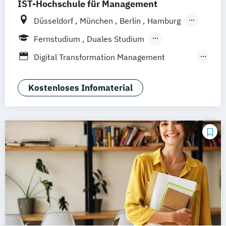
IST-Hochschule für Management
Düsseldorf
München
Berlin
Hamburg
Weil am Rhein
Frankfurt am Main
Fernstudium
Duales Studium
Fernlehrgang
Digital Transformation Management
(Schwerpunkt Tourismus- und
Hotelmanagement)
Kostenloses Infomaterial
Hospitality Controlling & Hotel Asset
Management
Hotel Management
Hotel Management (dual)
Hotel- und Tourismusmarketing
Hotelmarketing
Hotelökonom (FH)
Revenue Management - Schwerpunkt Hotel
Consulting
Tourismus Management