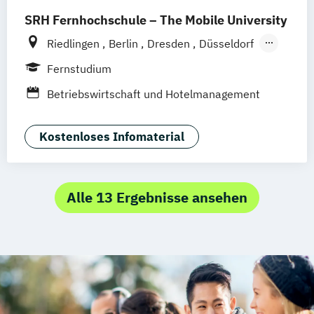
Tourismusökonom (FH)
SRH Fernhochschule – The Mobile University
Riedlingen
Berlin
Dresden
Düsseldorf
Hamburg
Hannover
Köln
München
Fernstudium
Stuttgart
Ellwangen
Zell
Leipzig
Betriebswirtschaft und Hotelmanagement
Mannheim
Wertheim
Wien
Frankfurt am Main
Hamm
Zürich
Fürth
Kostenloses Infomaterial
Alle 13 Ergebnisse ansehen