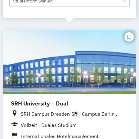
Studienform wählen
SRH University – Dual
SRH Campus Dresden
SRH Campus Berlin
SRH Campus Hamburg
Vollzeit
Duales Studium
SRH Campus Heidelberg
Internationales Hotelmanagement