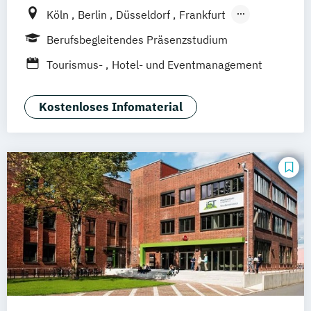
Köln
Berlin
Düsseldorf
Frankfurt
Hamburg
Idstein
München
Wiesbaden
Berufsbegleitendes Präsenzstudium
Online-Campus
Osnabrück
Oldenburg
Tourismus-
Hotel- und Eventmanagement
Hannover
Dortmund
Erfurt
Stuttgart
Braunschweig
Kostenloses Infomaterial