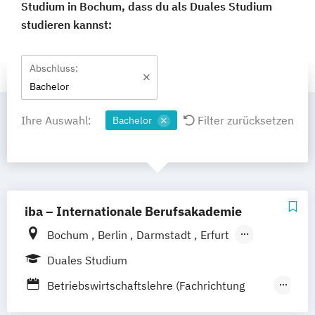
Studium in Bochum, dass du als Duales Studium
studieren kannst:
Abschluss:
Bachelor
Ihre Auswahl:
Filter zurücksetzen
Bachelor
iba – Internationale Berufsakademie
Bochum
Berlin
Darmstadt
Erfurt
Hamburg
Heidelberg
Kassel
Köln
Duales Studium
Leipzig
München
Nürnberg
Münster
Betriebswirtschaftslehre (Fachrichtung
Online-Campus
Gastronomiemanagement)