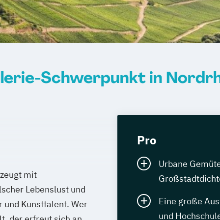
lerie-Schwerpunkt in Nordr
Pro
Urbane Gemüter 
zeugt mit
Großstadtdicht
lscher Lebenslust und
Eine große Aus
 und Kunsttalent. Wer
und Hochschule
, der erfreut sich an