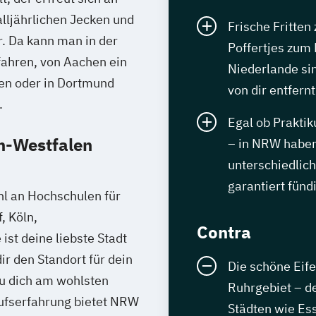
 alljährlichen Jecken und
Frische Fritten
. Da kann man in der
Poffertjes zum 
fahren, von Aachen ein
Niederlande sin
ren oder in Dortmund
von dir entfernt
.
Egal ob Praktik
n-Westfalen
– in NRW haben
unterschiedlich
garantiert fünd
hl an Hochschulen für
, Köln,
Contra
t deine liebste Stadt
ir den Standort für dein
Die schöne Eif
u dich am wohlsten
Ruhrgebiet – d
rufserfahrung bietet NRW
Städten wie E