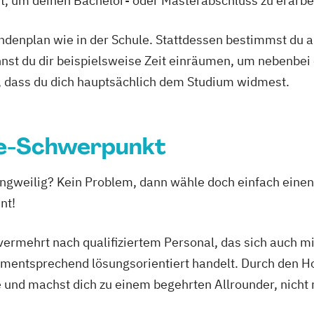
Ort, um deinen Bachelor- oder Masterabschluss zu erarbe
tundenplan wie in der Schule. Stattdessen bestimmst du
nnst du dir beispielsweise Zeit einräumen, um nebenbei 
, dass du dich hauptsächlich dem Studium widmest.
ie-Schwerpunkt
langweilig? Kein Problem, dann wähle doch einfach ein
nt!
ermehrt nach qualifiziertem Personal, das sich auch mi
tsprechend lösungsorientiert handelt. Durch den Hote
e und machst dich zu einem begehrten Allrounder, nicht 