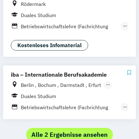
Rödermark
Duales Studium
Betriebswirtschaftslehre (Fachrichtung
Hotel- und Gastronomiemanagement)
Online-Perspektivabend
Kostenloses Infomaterial
Open Campus mit großer
Studienplatzbörse
iba – Internationale Berufsakademie
Berlin
Bochum
Darmstadt
Erfurt
Hamburg
Heidelberg
Kassel
Köln
Duales Studium
Leipzig
München
Nürnberg
Münster
Betriebswirtschaftslehre (Fachrichtung
Online-Campus
Gastronomiemanagement)
Betriebswirtschaftslehre (Fachrichtung
Hotel- und Tourismusmanagement)
Alle 2 Ergebnisse ansehen