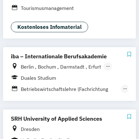
Erfurt
Nürnberg
Hannover
Dortmund
Tourismusmanagement
Mannheim
Leipzig
Online-Campus
Augsburg
Bielefeld
Braunschweig
Kostenloses Infomaterial
Dresden
Duisburg
Karlsruhe
Köln
Mainz
Münster
Stuttgart
Aachen
deutschlandweit
Bonn
iba – Internationale Berufsakademie
Berlin
Bochum
Darmstadt
Erfurt
Hamburg
Heidelberg
Kassel
Köln
Duales Studium
Leipzig
München
Nürnberg
Münster
Betriebswirtschaftslehre (Fachrichtung
Online-Campus
Gastronomiemanagement)
Betriebswirtschaftslehre (Fachrichtung
Hotel- und Tourismusmanagement)
SRH University of Applied Sciences
Dresden