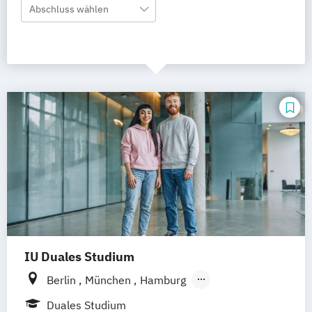
Abschluss wählen
IU Duales Studium
Berlin
München
Hamburg
Frankfurt am Main
Düsseldorf
Bremen
Duales Studium