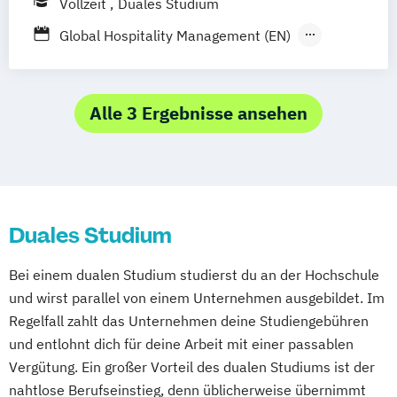
Vollzeit
Duales Studium
Global Hospitality Management (EN)
Hospitality Management and Leadership
(EN)
Internationales Hotelmanagement
Alle 3 Ergebnisse ansehen
Internationales Hotelmanagement Dual
(Dresden School of Management)
Duales Studium
Bei einem dualen Studium studierst du an der Hochschule
und wirst parallel von einem Unternehmen ausgebildet. Im
Regelfall zahlt das Unternehmen deine Studiengebühren
und entlohnt dich für deine Arbeit mit einer passablen
Vergütung. Ein großer Vorteil des dualen Studiums ist der
nahtlose Berufseinstieg, denn üblicherweise übernimmt