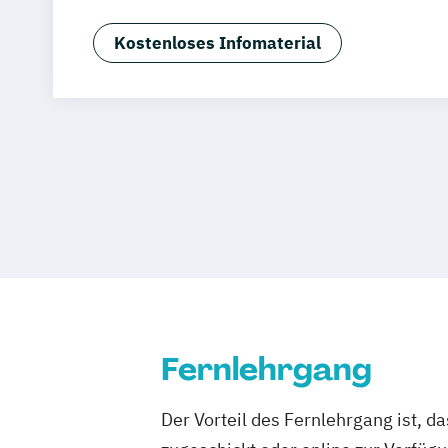
Tourismus- und Hotelmanagement)
Hospitality Controlling & Hotel Asset
Kostenloses Infomaterial
Hotel Management
Hotel Management
Hotel- und Tourismusmarketing
Hotel
Hotelökonom (FH)
Revenue Management - Schwerpunkt Ho
Tourismus Management
Tourismusök
Fernlehrgang
Der Vorteil des Fernlehrgang ist, d