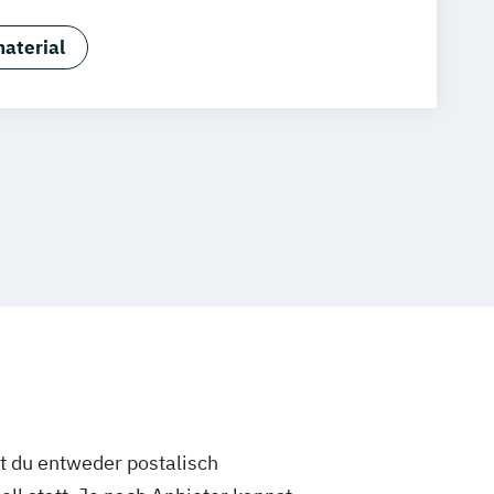
Fachwirt:in im Gastgewerbe (IHK)
anagement
Gastronomiebetriebswirt:in
aterial
enmeister:in (IHK)
Nachhaltigkeit in der Gastronomie
rt:in
s in der Hotellerie
Küchenleiter:in
n der Hotellerie
ndheitstourismus
st du entweder postalisch