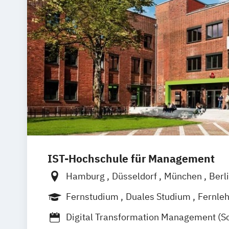
IST-Hochschule für Management
Hamburg
Düsseldorf
München
Berl
Weil am Rhein
Frankfurt am Main
Fernstudium
Duales Studium
Fernle
Digital Transformation Management (S