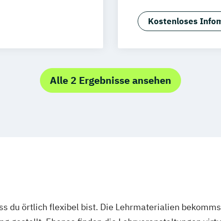
F&B Manager:in
 Management
Front Office M
Kostenloses Infom
 (dual)
Geprüfte:r Küch
marketing
Gesundheit und 
Hotelbetriebswi
tel Consulting
Human Ressource
Alle 2 Ergebnisse ansehen
onom (FH)
Nachhaltigkeit i
Sport- und Gesu
ass du örtlich flexibel bist. Die Lehrmaterialien bekomm