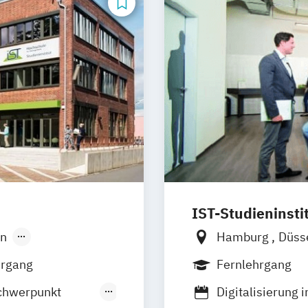
IST-Studieninsti
in
Hamburg
Düss
hrgang
Fernlehrgang
chwerpunkt
Digitalisierung 