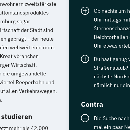
inwohnern zweitstärkste
Ob nachts um h
ruttoinlandsproduktes
Uhr mittags mit
amburg sogar
Sternenschanze
rtschaft der Stadt sind
Deichtorhallen
en geprägt – der heute
Uhr etwas erle
äfen weltweit einnimmt.
 Kreativbranchen
Du hast genug
ger Wirtschaft.
Straßenstaub? 
n die umgewandelte
nächste Nordse
viertel Reeperbahn und
nämlich nur ei
auf allen Verkehrswegen,
.
Contra
studieren
Die Suche nach
mal ein paar N
etzt mehr als 42.000