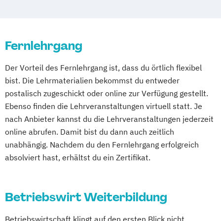
Gesundheit und Nachhaltigkeit in der
Gastronomie
Hotelbetriebswirt:in
Fernlehrgang
Human Ressources in der Hotellerie
Küchenleiter:in
Der Vorteil des Fernlehrgang ist, dass du örtlich flexibel
Nachhaltigkeit in der Hotellerie
bist. Die Lehrmaterialien bekommst du entweder
Sport- und Gesundheitstourismus
postalisch zugeschickt oder online zur Verfügung gestellt.
Ebenso finden die Lehrveranstaltungen virtuell statt. Je
nach Anbieter kannst du die Lehrveranstaltungen jederzeit
online abrufen. Damit bist du dann auch zeitlich
unabhängig. Nachdem du den Fernlehrgang erfolgreich
absolviert hast, erhältst du ein Zertifikat.
Betriebswirt Weiterbildung
Betriebswirtschaft klingt auf den ersten Blick nicht