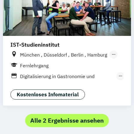
Hotelmarketing
Hotelökonom (FH)
Revenue Management - Schwerpunkt Hotel
Consulting
Tourismus Management
Tourismusökonom (FH)
IST-Studieninstitut
München
Düsseldorf
Berlin
Hamburg
Weil am Rhein
Fernlehrgang
Digitalisierung in Gastronomie und
Hotellerie
F&B Manager:in
Kostenloses Infomaterial
Fachwirt:in im Gastgewerbe (IHK)
Front Office Management
Gastronomiebetriebswirt:in
Alle 2 Ergebnisse ansehen
Geprüfte:r Küchenmeister:in (IHK)