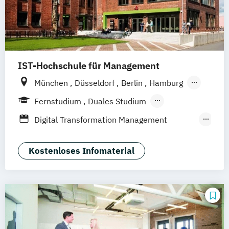
IST-Hochschule für Management
München
Düsseldorf
Berlin
Hamburg
Weil am Rhein
Frankfurt am Main
Fernstudium
Duales Studium
Fernlehrgang
Digital Transformation Management
(Schwerpunkt Tourismus- und
Hotelmanagement)
Kostenloses Infomaterial
Hospitality Controlling & Hotel Asset
Management
Hotel Management
Hotel Management (dual)
Hotel- und Tourismusmarketing