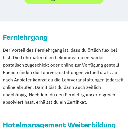
Geprüfte:r Küchenmeister:in (IHK)
Gesundheit und Nachhaltigkeit in der
Gastronomie
Hotelbetriebswirt:in
Fernlehrgang
Human Ressources in der Hotellerie
Küchenleiter:in
Der Vorteil des Fernlehrgang ist, dass du örtlich flexibel
Nachhaltigkeit in der Hotellerie
bist. Die Lehrmaterialien bekommst du entweder
Sport- und Gesundheitstourismus
postalisch zugeschickt oder online zur Verfügung gestellt.
Ebenso finden die Lehrveranstaltungen virtuell statt. Je
nach Anbieter kannst du die Lehrveranstaltungen jederzeit
online abrufen. Damit bist du dann auch zeitlich
unabhängig. Nachdem du den Fernlehrgang erfolgreich
absolviert hast, erhältst du ein Zertifikat.
Hotelmanagement Weiterbildung