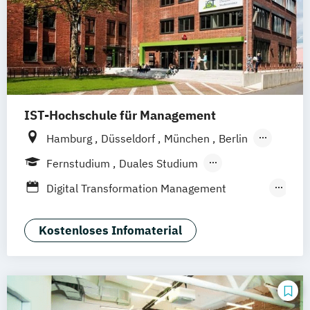
IST-Hochschule für Management
Hamburg
Düsseldorf
München
Berlin
Weil am Rhein
Frankfurt am Main
Fernstudium
Duales Studium
Fernlehrgang
Digital Transformation Management
(Schwerpunkt Tourismus- und
Hotelmanagement)
Kostenloses Infomaterial
Hospitality Controlling & Hotel Asset
Management
Hotel Management
Hotel Management (dual)