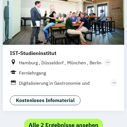
Hotel- und Tourismusmarketing
Hotelmarketing
Hotelökonom (FH)
Revenue Management - Schwerpunkt Hotel
Consulting
Tourismus Management
Tourismusökonom (FH)
IST-Studieninstitut
Hamburg
Düsseldorf
München
Berlin
Weil am Rhein
Fernlehrgang
Digitalisierung in Gastronomie und
Hotellerie
F&B Manager:in
Kostenloses Infomaterial
Fachwirt:in im Gastgewerbe (IHK)
Front Office Management
Gastronomiebetriebswirt:in
Alle 2 Ergebnisse ansehen