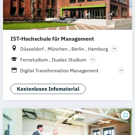
IST-Hochschule für Management
Düsseldorf
München
Berlin
Hamburg
Weil am Rhein
Frankfurt am Main
Fernstudium
Duales Studium
Fernlehrgang
Digital Transformation Management
(Schwerpunkt Tourismus- und
Hotelmanagement)
Kostenloses Infomaterial
Hospitality Controlling & Hotel Asset
Management
Hotel Management
Hotel Management (dual)
Hotel- und Tourismusmarketing