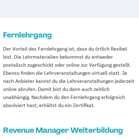
Fachwirt im Gastgewerbe (IHK)
Geprüfter Nachhaltigkeitsmanager
Hotelbetriebswirt
Küchenmeister (IHK)
Fernlehrgang
Online Marketing Management
Recruiting Management
Der Vorteil des Fernlehrgang ist, dass du örtlich flexibel
Revenue Manager
bist. Die Lehrmaterialien bekommst du entweder
Senior MICE Management
postalisch zugeschickt oder online zur Verfügung gestellt.
Senior Manager Convention Sales
Ebenso finden die Lehrveranstaltungen virtuell statt. Je
Sommelier
Vegan geschulter Koch
nach Anbieter kannst du die Lehrveranstaltungen jederzeit
Verpflegungsbetriebswirt
WSET® Level 2
online abrufen. Damit bist du dann auch zeitlich
Award in Wines
WSET® Level 3
unabhängig. Nachdem du den Fernlehrgang erfolgreich
Award in Wines
absolviert hast, erhältst du ein Zertifikat.
Revenue Manager Weiterbildung