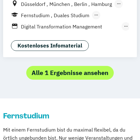
Düsseldorf
München
Berlin
Hamburg
Weil am Rhein
Frankfurt am Main
Fernstudium
Duales Studium
Fernlehrgang
Digital Transformation Management
(Schwerpunkt Tourismus- und
Hotelmanagement)
Kostenloses Infomaterial
Hospitality Controlling & Hotel Asset
Management
Hotel Management
Alle 1 Ergebnisse ansehen
Hotel Management (dual)
Hotel- und Tourismusmarketing
Hotelmarketing
Hotelökonom (FH)
Revenue Management - Schwerpunkt Hotel
Fernstudium
Consulting
Tourismus Management
Mit einem Fernstudium bist du maximal flexibel, da du
Tourismusökonom (FH)
örtlich ungebunden bist. Nur wenige Veranstaltungen und