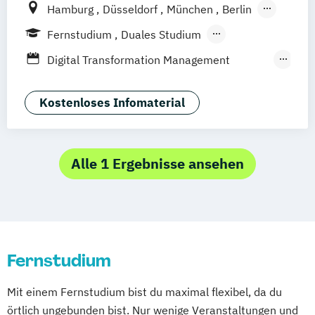
Hamburg
Düsseldorf
München
Berlin
Weil am Rhein
Frankfurt am Main
Fernstudium
Duales Studium
Fernlehrgang
Digital Transformation Management
(Schwerpunkt Tourismus- und
Hotelmanagement)
Kostenloses Infomaterial
Hospitality Controlling & Hotel Asset
Management
Hotel Management
Alle 1 Ergebnisse ansehen
Hotel Management (dual)
Hotel- und Tourismusmarketing
Hotelmarketing
Hotelökonom (FH)
Revenue Management - Schwerpunkt Hotel
Fernstudium
Consulting
Tourismus Management
Mit einem Fernstudium bist du maximal flexibel, da du
Tourismusökonom (FH)
örtlich ungebunden bist. Nur wenige Veranstaltungen und