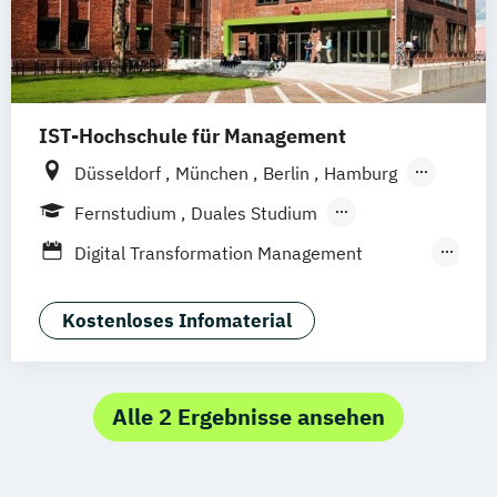
IST-Hochschule für Management
Düsseldorf
München
Berlin
Hamburg
Weil am Rhein
Frankfurt am Main
Fernstudium
Duales Studium
Fernlehrgang
Digital Transformation Management
(Schwerpunkt Tourismus- und
Hotelmanagement)
Kostenloses Infomaterial
Hospitality Controlling & Hotel Asset
Management
Hotel Management
Alle 2 Ergebnisse ansehen
Hotel Management (dual)
Hotel- und Tourismusmarketing