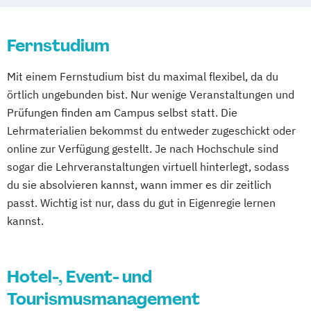
Hotelmarketing
Hotelökonom (FH)
Revenue Management - Schwerpunkt Hotel
Fernstudium
Consulting
Tourismus Management
Mit einem Fernstudium bist du maximal flexibel, da du
Tourismusökonom (FH)
örtlich ungebunden bist. Nur wenige Veranstaltungen und
Prüfungen finden am Campus selbst statt. Die
Lehrmaterialien bekommst du entweder zugeschickt oder
online zur Verfügung gestellt. Je nach Hochschule sind
sogar die Lehrveranstaltungen virtuell hinterlegt, sodass
du sie absolvieren kannst, wann immer es dir zeitlich
passt. Wichtig ist nur, dass du gut in Eigenregie lernen
kannst.
Hotel-, Event- und
Tourismusmanagement