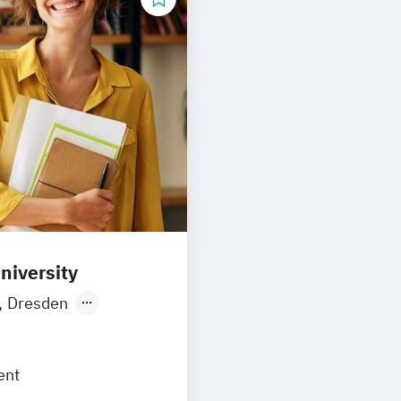
Tourismus Man
niversity
Dresden
n
München
annheim
ent
h