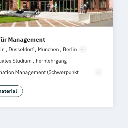
 für Management
ain
Düsseldorf
München
Berlin
 am Rhein
uales Studium
Fernlehrgang
ormation Management (Schwerpunkt
 Hotelmanagement)
trolling & Hotel Asset Management
aterial
ent
Hotel Management (dual)
rismusmarketing
Hotelmarketing
H)
ment - Schwerpunkt Hotel Consulting