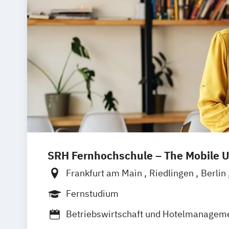
SRH Fernhochschule – The Mobile U
Frankfurt am Main
Riedlingen
Berlin
Düsseldorf
Hamburg
Hannover
Köl
Fernstudium
Stuttgart
Ellwangen
Zell
Leipzig
M
Betriebswirtschaft und Hotelmanagem
Wertheim
Wien
Hamm
Zürich
Fürt