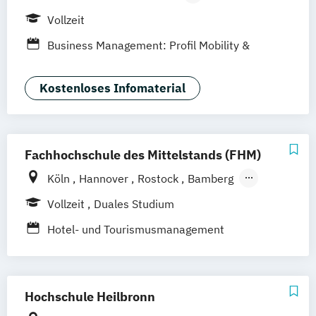
Studienzentrum Nürnberg
Vollzeit
Studienzentrum Palma de Mallorca
Business Management: Profil Mobility &
Future Living
Kostenloses Infomaterial
Fachhochschule des Mittelstands (FHM)
Köln
Hannover
Rostock
Bamberg
Bielefeld
Berlin
Düren
Frechen
Vollzeit
Duales Studium
Waldshut
Hotel- und Tourismusmanagement
Hochschule Heilbronn