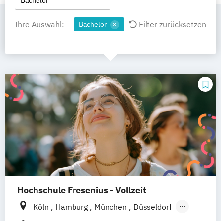
Bachelor
Ihre Auswahl:
Filter zurücksetzen
Bachelor
Hochschule Fresenius - Vollzeit
Köln
Hamburg
München
Düsseldorf
Idstein
Berlin
Frankfurt am Main