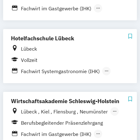
Fachwirt im Gastgewerbe (IHK)
Gastronomiemanagement
Geprüfter Hotelbetriebswirt
Wein- und Genussexperte/-expertin (IHK)
Hotelfachschule Lübeck
Lübeck
Vollzeit
Fachwirt Systemgastronomie (IHK)
Hotelmeister
Küchenmeister
Restaurantmeister
Staatlich geprüfte/r Betriebswirt/in für
Wirtschaftsakademie Schleswig-Holstein
Hotel- und Gaststättengewerbe
Lübeck
Kiel
Flensburg
Neumünster
Staatlich geprüfte/r Gastronom/in
Bad Segeberg
Norderstedt
Heide
Berufsbegleitender Präsenzlehrgang
Rendsburg
Schleswig
Husum
Elmshorn
Fachwirt im Gastgewerbe (IHK)
Pinneberg
Itzehoe
Glinde
Ahrensburg