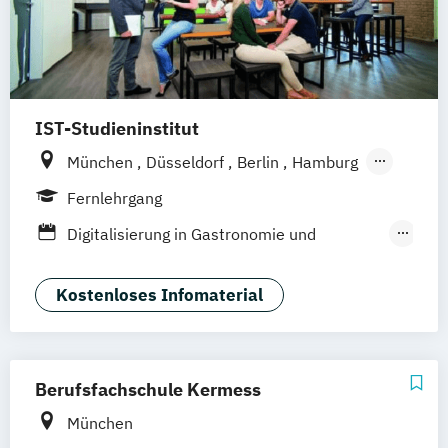
IST-Studieninstitut
München
Düsseldorf
Berlin
Hamburg
Weil am Rhein
Fernlehrgang
Digitalisierung in Gastronomie und
Hotellerie
F&B Manager:in
Kostenloses Infomaterial
Fachwirt:in im Gastgewerbe (IHK)
Front Office Management
Gastronomiebetriebswirt:in
Berufsfachschule Kermess
Geprüfte:r Küchenmeister:in (IHK)
München
Gesundheit und Nachhaltigkeit in der