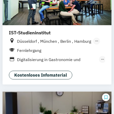
IST-Studieninstitut
Düsseldorf
München
Berlin
Hamburg
Weil am Rhein
Fernlehrgang
Digitalisierung in Gastronomie und
Hotellerie
F&B Manager:in
Kostenloses Infomaterial
Fachwirt:in im Gastgewerbe (IHK)
Front Office Management
Gastronomiebetriebswirt:in
Geprüfte:r Küchenmeister:in (IHK)
Gesundheit und Nachhaltigkeit in der