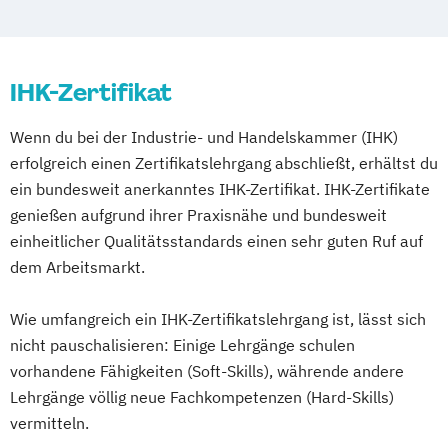
Fachwirt im Gastgewerbe (IHK)
Geprüfter Nachhaltigkeitsmanager
Hotelbetriebswirt
Küchenmeister (IHK)
IHK-Zertifikat
Online Marketing Management
Recruiting Management
Wenn du bei der Industrie- und Handelskammer (IHK)
Revenue Manager
erfolgreich einen Zertifikatslehrgang abschließt, erhältst du
Senior MICE Management
ein bundesweit anerkanntes IHK-Zertifikat. IHK-Zertifikate
Senior Manager Convention Sales
genießen aufgrund ihrer Praxisnähe und bundesweit
Sommelier
Vegan geschulter Koch
einheitlicher Qualitätsstandards einen sehr guten Ruf auf
Verpflegungsbetriebswirt
WSET® Level 2
dem Arbeitsmarkt.
Award in Wines
WSET® Level 3
Award in Wines
Wie umfangreich ein IHK-Zertifikatslehrgang ist, lässt sich
nicht pauschalisieren: Einige Lehrgänge schulen
vorhandene Fähigkeiten (Soft-Skills), währende andere
Lehrgänge völlig neue Fachkompetenzen (Hard-Skills)
vermitteln.