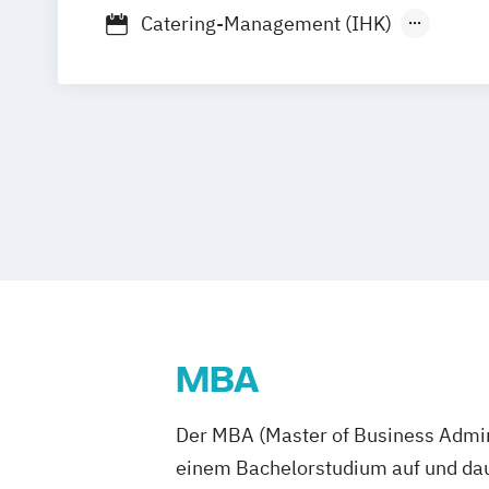
Berufsbegleitender Präsenzlehrgang
Catering-Management (IHK)
Incentive- und Eventmanagement (IHK
Master of Business Administration
Re
Staatlich geprüfte/r Betriebswirt/in für
Gaststättengewerbe
Staatlich geprüfte/r Kaufmännische/r A
(Schwerpunkt BWL im Hotelmanageme
MBA
Der MBA (Master of Business Admini
einem Bachelorstudium auf und daue