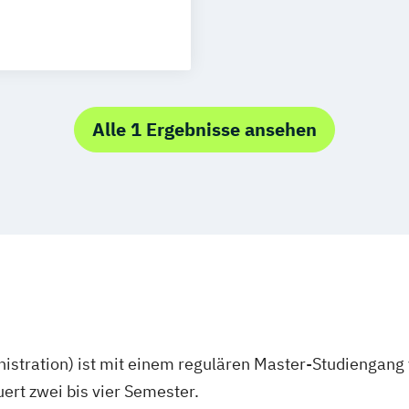
)
venue Manager
 Hotel- und
Alle 1 Ergebnisse ansehen
ssistent/in
nt)
stration) ist mit einem regulären Master-Studiengang 
rt zwei bis vier Semester.