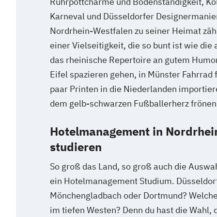
Ruhrpottcharme und Bodenständigkeit, Kö
Karneval und Düsseldorfer Designermanier
Nordrhein-Westfalen zu seiner Heimat zählt
einer Vielseitigkeit, die so bunt ist wie die
das rheinische Repertoire an gutem Humor
Eifel spazieren gehen, in Münster Fahrrad 
paar Printen in die Niederlanden importie
dem gelb-schwarzen Fußballerherz frönen
Hotelmanagement in Nordrhei
studieren
So groß das Land, so groß auch die Auswa
ein Hotelmanagement Studium. Düsseldorf
Mönchengladbach oder Dortmund? Welche is
im tiefen Westen? Denn du hast die Wahl, d