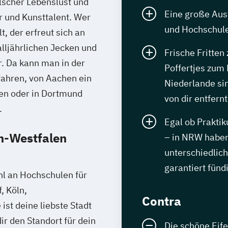
lscher Lebenslust und
Eine große Aus
 und Kunsttalent. Wer
und Hochschule
, der erfreut sich an
 alljährlichen Jecken und
Frische Fritten
. Da kann man in der
Poffertjes zum 
fahren, von Aachen ein
Niederlande sin
ren oder in Dortmund
von dir entfernt
.
Egal ob Praktik
n-Westfalen
– in NRW haben
unterschiedlich
garantiert fünd
hl an Hochschulen für
, Köln,
Contra
t deine liebste Stadt
ir den Standort für dein
Die schöne Eif