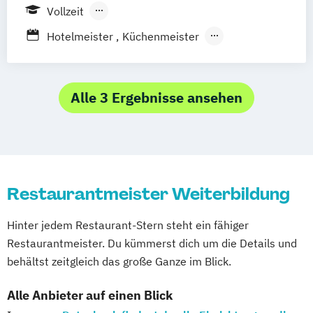
Vollzeit
Berufsbegleitender Präsenzlehrgang
Hotelmeister
Küchenmeister
Meister im Gastgewerbe (IHK)
Staatlich geprüften Hotelbetriebswirt/in
Alle 3 Ergebnisse ansehen
Restaurantmeister Weiterbildung
Hinter jedem Restaurant-Stern steht ein fähiger
Restaurantmeister. Du kümmerst dich um die Details und
behältst zeitgleich das große Ganze im Blick.
Alle Anbieter auf einen Blick