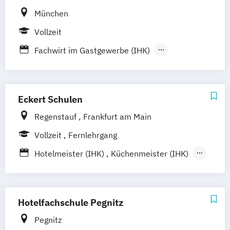
München
Vollzeit
Fachwirt im Gastgewerbe (IHK)
Meister im Gastgewerbe (IHK) (Hotel-
Restaurant- und Küchenmeister)
Staatlich geprüfte/r Assistent/in für Hotel-
Eckert Schulen
und Tourismusmanagement
Regenstauf
Frankfurt am Main
Vollzeit
Fernlehrgang
Hotelmeister (IHK)
Küchenmeister (IHK)
Restaurantmeister (IHK)
Staatl. gepr. Hotelbetriebswirt/in
Hotelfachschule Pegnitz
Pegnitz