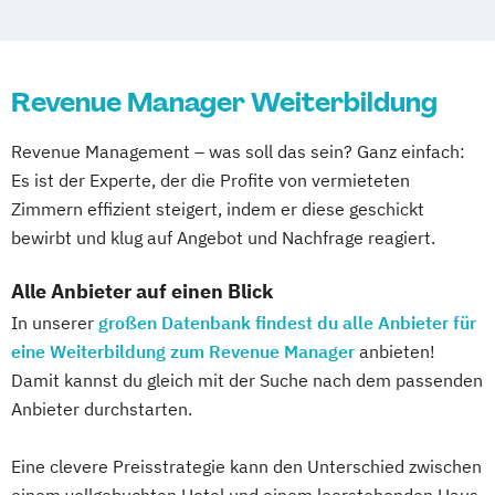
Gesundheit und Nachhaltigkeit in der
Gastronomie
Hotelbetriebswirt:in
Revenue Manager Weiterbildung
Human Ressources in der Hotellerie
Küchenleiter:in
Revenue Management – was soll das sein? Ganz einfach:
Nachhaltigkeit in der Hotellerie
Es ist der Experte, der die Profite von vermieteten
Sport- und Gesundheitstourismus
Zimmern effizient steigert, indem er diese geschickt
bewirbt und klug auf Angebot und Nachfrage reagiert.
Alle Anbieter auf einen Blick
In unserer
großen Datenbank findest du alle Anbieter für
eine Weiterbildung zum Revenue Manager
anbieten!
Damit kannst du gleich mit der Suche nach dem passenden
Anbieter durchstarten.
Eine clevere Preisstrategie kann den Unterschied zwischen
einem vollgebuchten Hotel und einem leerstehenden Haus