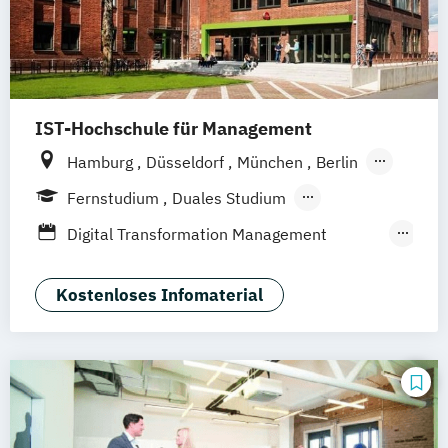
IST-Hochschule für Management
Hamburg
Düsseldorf
München
Berlin
Weil am Rhein
Frankfurt am Main
Fernstudium
Duales Studium
Fernlehrgang
Digital Transformation Management
(Schwerpunkt Tourismus- und
Hotelmanagement)
Kostenloses Infomaterial
Hospitality Controlling & Hotel Asset
Management
Hotel Management
Hotel Management (dual)
Hotel- und Tourismusmarketing