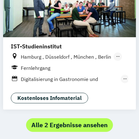
Hotelmarketing
Hotelökonom (FH)
Revenue Management - Schwerpunkt Hotel
Consulting
Tourismus Management
Tourismusökonom (FH)
IST-Studieninstitut
Hamburg
Düsseldorf
München
Berlin
Weil am Rhein
Fernlehrgang
Digitalisierung in Gastronomie und
Hotellerie
F&B Manager:in
Kostenloses Infomaterial
Fachwirt:in im Gastgewerbe (IHK)
Front Office Management
Gastronomiebetriebswirt:in
Alle 2 Ergebnisse ansehen
Geprüfte:r Küchenmeister:in (IHK)