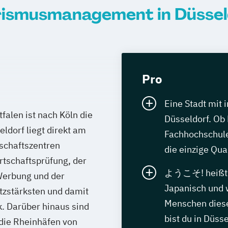
rismusmanagement in Düssel
Pro
Eine Stadt mit
alen ist nach Köln die
Düsseldorf. Ob 
ldorf liegt direkt am
Fachhochschul
schaftszentren
die einzige Qual
rtschaftsprüfung, der
ようこそ! heißt „
Werbung und der
Japanisch und 
tzstärksten und damit
Menschen diese
. Darüber hinaus sind
bist du in Düss
die Rheinhäfen von