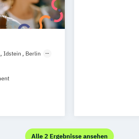
n
Idstein
Berlin
ment
Alle 2 Ergebnisse ansehen