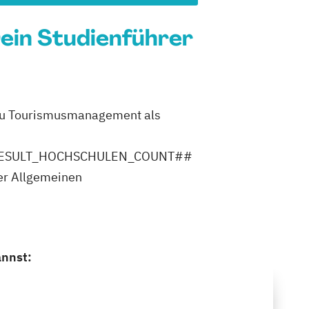
ein Studienführer
u Tourismusmanagement als
ler ##RESULT_HOCHSCHULEN_COUNT##
er Allgemeinen
annst: