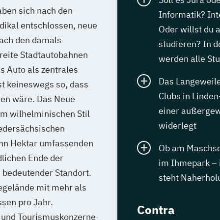
aben sich nach den
Informatik? Int
dikal entschlossen, neue
Oder willst du 
nach den damals
studieren? In 
reite Stadtautobahnen
werden alle St
s Auto als zentrales
Das Langeweile-
st keineswegs so, dass
Clubs in Lind
nden wäre. Das Neue
einer außergew
im wilhelminischen Stil
widerlegt
iedersächsischen
zehn Hektar umfassenden
Ob am Maschsee
lichen Ende der
im Ihmepark – 
n bedeutender Standort.
steht Naherhol
egelände mit mehr als
ssen pro Jahr.
Contra
n und Tourismuskonzerne