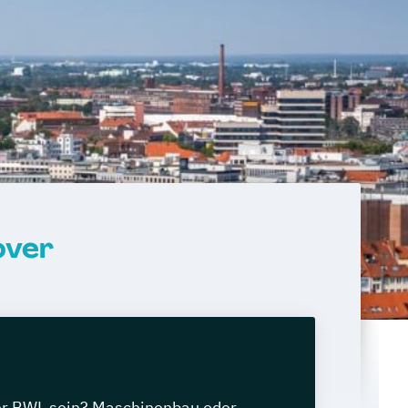
over
der BWL sein? Maschinenbau oder