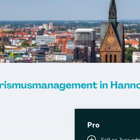
rismusmanagement in Hann
Pro
Soll es Jura o