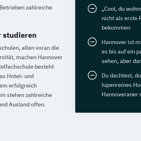
Betrieben zahlreiche
„Cool, du wohns
nicht als erste
bekommen
 studieren
Hannover ist mi
chulen, allen voran die
es bis auf ein p
ersität, machen Hannover
sehen, aber d
telfachschule besteht
Du dachtest, du
das Hotel- und
lupenreines Ho
em erfolgreich
Hannoveraner 
m stehen zahlreiche
nd Ausland offen.