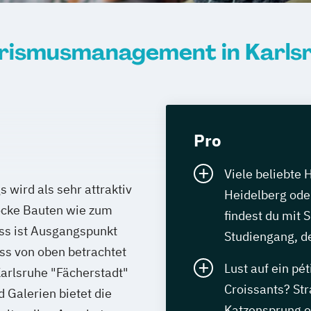
rismusmanagement in Karls
Pro
Viele beliebte 
wird als sehr attraktiv
Heidelberg oder
ocke Bauten wie zum
findest du mit 
oss ist Ausgangspunkt
Studiengang, de
iss von oben betrachtet
Lust auf ein pét
arlsruhe "Fächerstadt"
Croissants? St
 Galerien bietet die
Katzensprung e