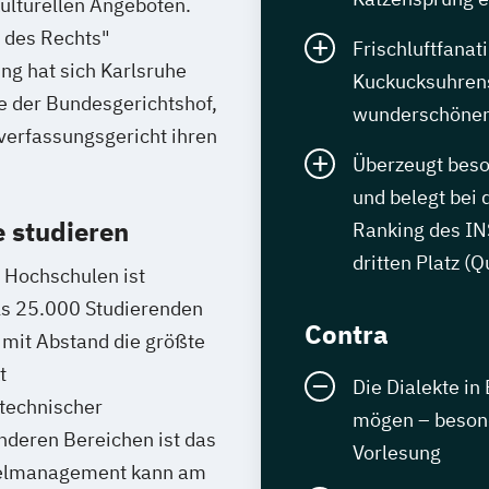
kulturellen Angeboten.
z des Rechts"
Frischluftfanat
ng hat sich Karlsruhe
Kuckucksuhre
re der Bundesgerichtshof,
wunderschönen 
erfassungsgericht ihren
Überzeugt beso
und belegt bei 
 studieren
Ranking des I
dritten Platz (
 Hochschulen ist
als 25.000 Studierenden
Contra
) mit Abstand die größte
t
Die Dialekte 
technischer
mögen – besonde
nderen Bereichen ist das
Vorlesung
otelmanagement kann am