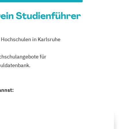
Dein Studienführer
2 Hochschulen in Karlsruhe
ochschulangebote für
huldatenbank.
annst: