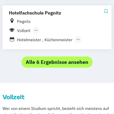
Hotelfachschule Pegnitz
Pegnitz
Vollzeit
Berufsbegleitender Präsenzlehrgang
Hotelmeister
Küchenmeister
Meister im Gastgewerbe (IHK)
Staatlich geprüften Hotelbetriebswirt/in
Alle 6 Ergebnisse ansehen
Vollzeit
Wer von einem Studium spricht, bezieht sich meistens auf