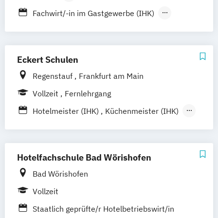
Berufsbegleitender Präsenzlehrgang
Fachwirt/-in im Gastgewerbe (IHK)
Servicefachfrau/-mann F&B
Servicefachfrau/-mann Hotel
Staatlich geprüfter Hotelbetriebswirt
Eckert Schulen
Regenstauf
Frankfurt am Main
Vollzeit
Fernlehrgang
Hotelmeister (IHK)
Küchenmeister (IHK)
Restaurantmeister (IHK)
Staatl. gepr. Hotelbetriebswirt/in
Hotelfachschule Bad Wörishofen
Bad Wörishofen
Vollzeit
Staatlich geprüfte/r Hotelbetriebswirt/in