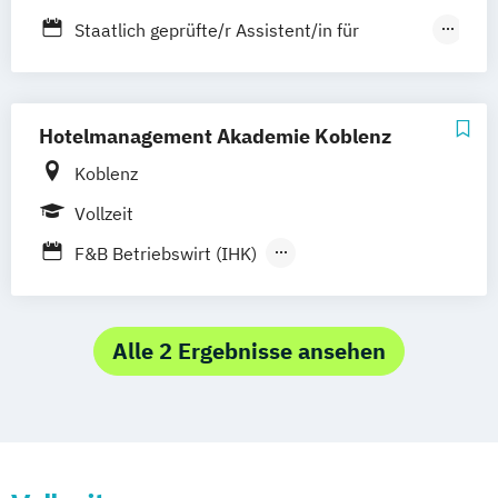
Staatlich geprüfte/r Assistent/in für
Hotelmanagement
Staatlich geprüfte/r Betriebswirt/in -
Fachrichtung Hotelbetriebswirtschaft und
Hotelmanagement Akademie Koblenz
Hotelmanagement
Koblenz
Vollzeit
F&B Betriebswirt (IHK)
Geprüfter Wirtschaftsfachwirt IHK speziell
für die Hotellerie
Hotelbetriebswirt (IHK)
Alle 2 Ergebnisse ansehen