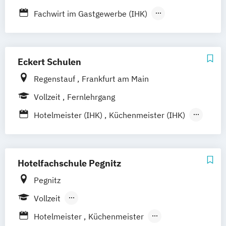
Fachwirt im Gastgewerbe (IHK)
Meister im Gastgewerbe (IHK) (Hotel-
Restaurant- und Küchenmeister)
Staatlich geprüfte/r Assistent/in für Hotel-
Eckert Schulen
und Tourismusmanagement
Regenstauf
Frankfurt am Main
Vollzeit
Fernlehrgang
Hotelmeister (IHK)
Küchenmeister (IHK)
Restaurantmeister (IHK)
Staatl. gepr. Hotelbetriebswirt/in
Hotelfachschule Pegnitz
Pegnitz
Vollzeit
Berufsbegleitender Präsenzlehrgang
Hotelmeister
Küchenmeister