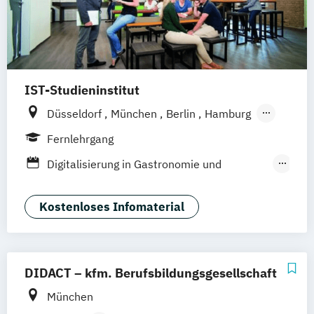
IST-Studieninstitut
Düsseldorf
München
Berlin
Hamburg
Weil am Rhein
Fernlehrgang
Digitalisierung in Gastronomie und
Hotellerie
F&B Manager:in
Kostenloses Infomaterial
Fachwirt:in im Gastgewerbe (IHK)
Front Office Management
Gastronomiebetriebswirt:in
DIDACT – kfm. Berufsbildungsgesellschaft
Geprüfte:r Küchenmeister:in (IHK)
München
Gesundheit und Nachhaltigkeit in der