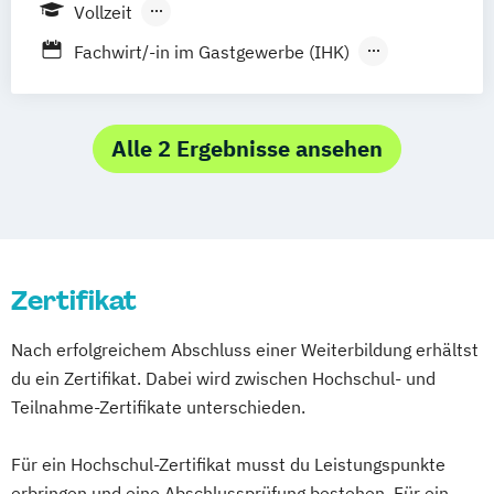
Gastronomie
Vollzeit
Hotelbetriebswirt:in
Berufsbegleitender Präsenzlehrgang
Fachwirt/-in im Gastgewerbe (IHK)
Human Ressources in der Hotellerie
Servicefachfrau/-mann F&B
Küchenleiter:in
Servicefachfrau/-mann Hotel
Nachhaltigkeit in der Hotellerie
Staatlich geprüfter Hotelbetriebswirt
Alle 2 Ergebnisse ansehen
Sport- und Gesundheitstourismus
Zertifikat
Nach erfolgreichem Abschluss einer Weiterbildung erhältst
du ein Zertifikat. Dabei wird zwischen Hochschul- und
Teilnahme-Zertifikate unterschieden.
Für ein Hochschul-Zertifikat musst du Leistungspunkte
erbringen und eine Abschlussprüfung bestehen. Für ein