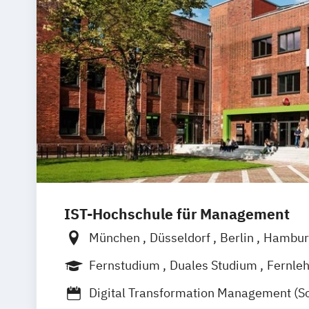
IST-Hochschule für Management
München
Düsseldorf
Berlin
Hambur
Weil am Rhein
Frankfurt am Main
Fernstudium
Duales Studium
Fernle
Digital Transformation Management (S