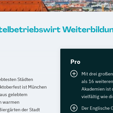
otelbetriebswirt Weiterbildu
Pro
Mit drei große
ebtesten Städten
als 16 weiteren
Oktoberfest ist München
Akademien ist 
 aus gelebtem
vielfältig wie 
an warmen
Der Englische G
iergärten der Stadt