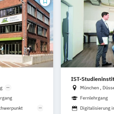
IST-Studieninsti
g
München
Düss
hrgang
Fernlehrgang
chwerpunkt
Digitalisierung 