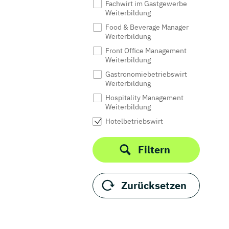
Fachwirt im Gastgewerbe
Weiterbildung
Food & Beverage Manager
Weiterbildung
Front Office Management
Weiterbildung
Gastronomiebetriebswirt
Weiterbildung
Hospitality Management
Weiterbildung
Hotelbetriebswirt
Weiterbildung
Hotelmanagement
Filtern
Weiterbildung
Hotelmeister Weiterbildung
Hotel- und Touristik-
Zurücksetzen
Assistent Ausbildung
Küchenmeister
Weiterbildung