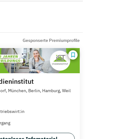
Gesponserte Premiumprofile
dieninstitut
orf, München, Berlin, Hamburg, Weil
triebswirt:in
rgang