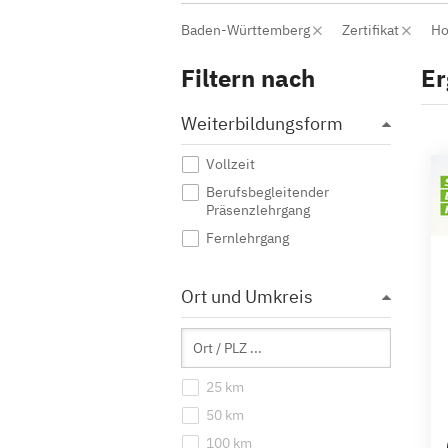
Baden-Württemberg
Zertifikat
Ho
Filtern nach
Er
Weiterbildungsform
Vollzeit
Berufsbegleitender
Präsenzlehrgang
Fernlehrgang
Ort und Umkreis
25 km
50 km
100 km