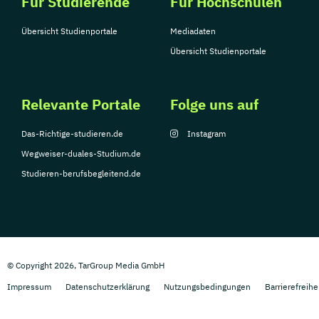
Für Studierende
Für Hochschulen
Übersicht Studienportale
Mediadaten
Übersicht Studienportale
Relevante Portale
Folge uns auf
Das-Richtige-studieren.de
Instagram
Wegweiser-duales-Studium.de
Studieren-berufsbegleitend.de
© Copyright 2026, TarGroup Media GmbH
Impressum
Datenschutzerklärung
Nutzungsbedingungen
Barrierefreihe