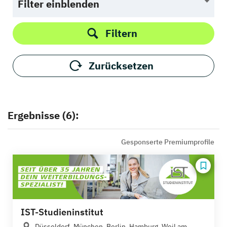
Filter einblenden
Filtern
Zurücksetzen
Ergebnisse (6):
Gesponserte Premiumprofile
IST-Studieninstitut
Düsseldorf, München, Berlin, Hamburg, Weil am...