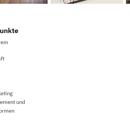
unkte
erem
ft
keting
ement und
formen