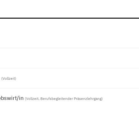
(Vollzeit)
ebswirt/in
(Vollzeit, Berufsbegleitender Präsenzlehrgang)