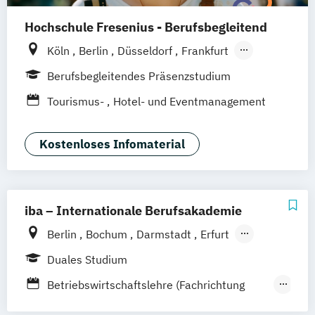
Hochschule Fresenius - Berufsbegleitend
Köln
Berlin
Düsseldorf
Frankfurt
Hamburg
Idstein
München
Wiesbaden
Berufsbegleitendes Präsenzstudium
Online-Campus
Osnabrück
Oldenburg
Tourismus-
Hotel- und Eventmanagement
Hannover
Dortmund
Erfurt
Stuttgart
Braunschweig
Kostenloses Infomaterial
iba – Internationale Berufsakademie
Berlin
Bochum
Darmstadt
Erfurt
Hamburg
Heidelberg
Kassel
Köln
Duales Studium
Leipzig
München
Nürnberg
Münster
Betriebswirtschaftslehre (Fachrichtung
Online-Campus
Gastronomiemanagement)