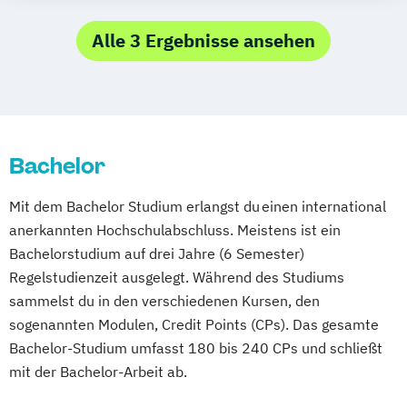
Betriebswirtschaftslehre (Fachrichtung
Hotel- und Tourismusmanagement)
Alle 3 Ergebnisse ansehen
Bachelor
Mit dem Bachelor Studium erlangst du einen international
anerkannten Hochschulabschluss. Meistens ist ein
Bachelorstudium auf drei Jahre (6 Semester)
Regelstudienzeit ausgelegt. Während des Studiums
sammelst du in den verschiedenen Kursen, den
sogenannten Modulen, Credit Points (CPs). Das gesamte
Bachelor-Studium umfasst 180 bis 240 CPs und schließt
mit der Bachelor-Arbeit ab.