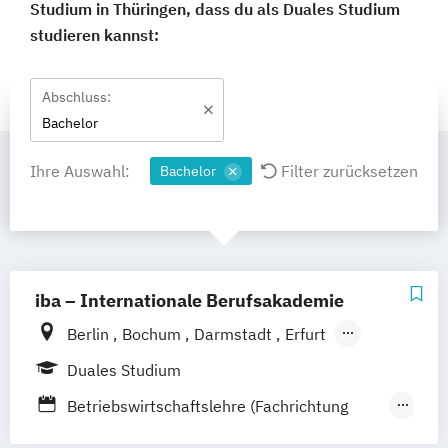
Studium in Thüringen, dass du als Duales Studium
studieren kannst:
Abschluss:
Bachelor
Ihre Auswahl:
Filter zurücksetzen
Bachelor
iba – Internationale Berufsakademie
Berlin
Bochum
Darmstadt
Erfurt
Hamburg
Heidelberg
Kassel
Köln
Duales Studium
Leipzig
München
Nürnberg
Münster
Betriebswirtschaftslehre (Fachrichtung
Online-Campus
Gastronomiemanagement)