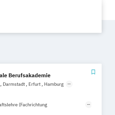
nale Berufsakademie
n
Darmstadt
Erfurt
Hamburg
sel
Köln
Leipzig
München
ter
Online-Campus
aftslehre (Fachrichtung
nagement)