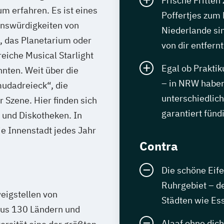
Frische Fritten
erfahren. Es ist eines
Poffertjes zum 
enswürdigkeiten von
Niederlande sin
 das Planetarium oder
von dir entfernt
reiche Musical Starlight
Egal ob Praktik
hnten. Weit über die
– in NRW haben
mudadreieck“, die
unterschiedlich
Szene. Hier finden sich
garantiert fünd
 und Diskotheken. In
ie Innenstadt jedes Jahr
Contra
Die schöne Eif
Ruhrgebiet – d
eigstellen von
Städten wie E
aus 130 Ländern und
Alaaf ohne dic