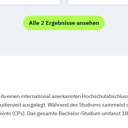
Betriebswirtscha
Tourismusmana
Alle 2 Ergebnisse ansehen
du einen international anerkannten Hochschulabschluss
studienzeit ausgelegt. Während des Studiums sammelst 
oints (CPs). Das gesamte Bachelor-Studium umfasst 180