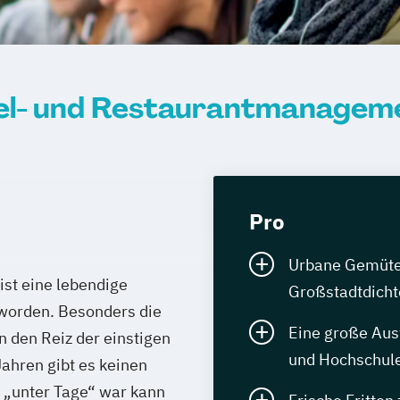
el- und Restaurantmanagem
Pro
Urbane Gemüter 
ist eine lebendige
Großstadtdicht
worden. Besonders die
Eine große Aus
n den Reiz der einstigen
und Hochschule
ahren gibt es keinen
 „unter Tage“ war kann