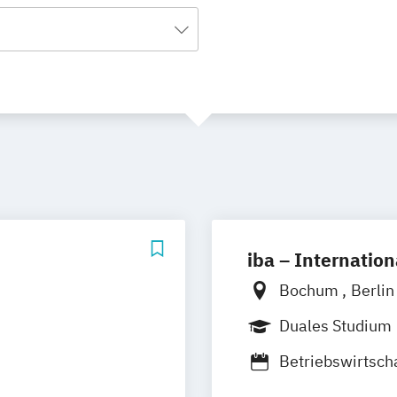
iba – Internatio
Bochum
Berli
Heidelberg
Kas
Duales Studium
Nürnberg
Müns
Betriebswirtsch
Gastronomiema