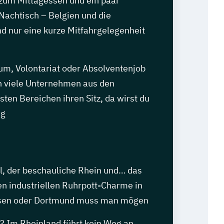
 zum Mittagessen und ein paar
Nachtisch – Belgien und die
d nur eine kurze Mitfahrgelegenheit
um, Volontariat oder Absolventenjob
 viele Unternehmen aus den
sten Bereichen ihren Sitz, da wirst du
ig
el, der beschauliche Rhein und… das
en industriellen Ruhrpott-Charme in
ssen oder Dortmund muss man mögen
h? Im Rheinland führt kein Weg an